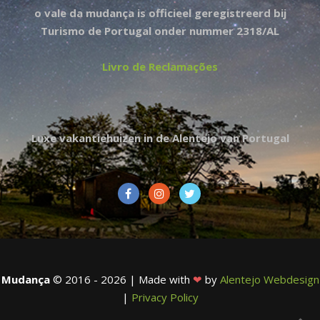
o vale da mudança is officieel geregistreerd bij
Turismo de Portugal onder nummer 2318/AL
Livro de Reclamações
Luxe vakantiehuizen in de Alentejo van Portugal
Mudança
© 2016 - 2026 | Made with
❤
by
Alentejo Webdesign
|
Privacy Policy