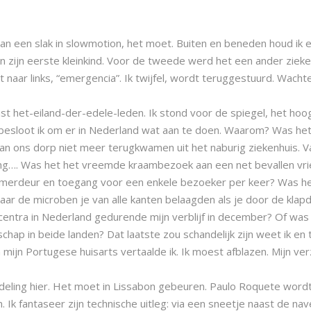
 van een slak in slowmotion, het moet. Buiten en beneden houd ik e
van zijn eerste kleinkind. Voor de tweede werd het een ander zieke
t naar links, “emergencia”. Ik twijfel, wordt teruggestuurd. Wachte
t het-eiland-der-edele-leden. Ik stond voor de spiegel, het hoo
m besloot ik om er in Nederland wat aan te doen. Waarom? Was h
ons dorp niet meer terugkwamen uit het naburig ziekenhuis. Vaarw
 long…. Was het het vreemde kraambezoek aan een net bevallen vri
kamerdeur en toegang voor een enkele bezoeker per keer? Was het
r de microben je van alle kanten belaagden als je door de klap
kcentra in Nederland gedurende mijn verblijf in december? Of wa
hap in beide landen? Dat laatste zou schandelijk zijn weet ik en t
n mijn Portugese huisarts vertaalde ik. Ik moest afblazen. Mijn v
ndeling hier. Het moet in Lissabon gebeuren. Paulo Roquete word
. Ik fantaseer zijn technische uitleg: via een sneetje naast de na