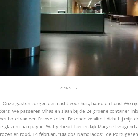
21/02/2017
. Onze gasten zorgen een nacht voor huis, haard en hond. We rij
kers. We passeren Olhas en slaan bij de 2e groene container linksa
het hotel van een Franse keten. Bekende kwaliteit dicht bij mijn
e glazen champagne. Wat gebeurt hier en kijk Margriet vragend aa
 rozen en rood. 14 februari, “Dia dos Namorados”, de Portugezen 