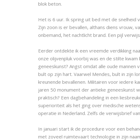
blok beton.
Het is 6 uur. Ik spring uit bed met de snelheid
Zijn zoon is er bevallen, althans diens vrouw, 
onbemand, het nachtlicht brand. Een pijl verwijs
Eerder ontdekte ik een vreemde verdikking naas
onze olijvenpluk voorbij was en de stilte kwa
geneeskunst? Angst omdat alle oude mannen van 
bult op zijn hart. Vaarwel Mendes, bult in zijn
kreunende bevallenen. Militairen voor iedere 
jaren 50 monument der antieke geneeskunst waa
praktisch? Een dagbehandeling in een liesbreu
superioriteit als het ging over medische wetensc
operatie in Nederland. Zelfs de verwijsbrief va
In januari start ik de procedure voor een beha
met zoveel ruimtevaart technologie in zijn naam