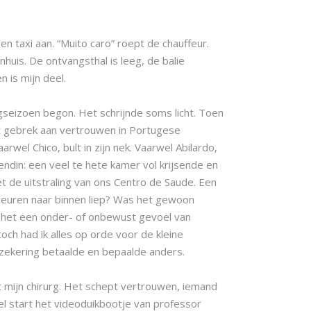
en taxi aan. “Muito caro” roept de chauffeur.
nhuis. De ontvangsthal is leeg, de balie
n is mijn deel.
gseizoen begon. Het schrijnde soms licht. Toen
et gebrek aan vertrouwen in Portugese
el Chico, bult in zijn nek. Vaarwel Abilardo,
endin: een veel te hete kamer vol krijsende en
 de uitstraling van ons Centro de Saude. Een
deuren naar binnen liep? Was het gewoon
s het een onder- of onbewust gevoel van
och had ik alles op orde voor de kleine
erzekering betaalde en bepaalde anders.
t mijn chirurg. Het schept vertrouwen, iemand
vel start het videoduikbootje van professor