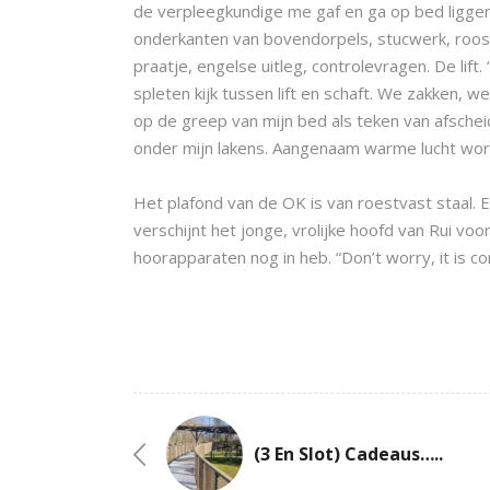
de verpleegkundige me gaf en ga op bed liggen
onderkanten van bovendorpels, stucwerk, rooste
praatje, engelse uitleg, controlevragen. De lift
spleten kijk tussen lift en schaft. We zakken,
op de greep van mijn bed als teken van afsche
onder mijn lakens. Aangenaam warme lucht word
Het plafond van de OK is van roestvast staal. E
verschijnt het jonge, vrolijke hoofd van Rui voo
hoorapparaten nog in heb. “Don’t worry, it is com
(3 En Slot) Cadeaus…..