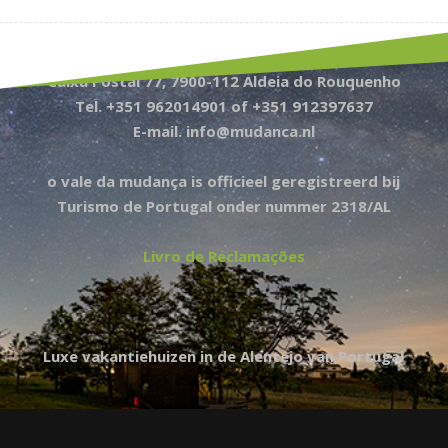
Caixa Postal 77, 7900-112 Aldeia do Rouquenho
Tel. +351 962014901 of +351 912397637
E-mail. info@mudanca.nl
o vale da mudança is officieel geregistreerd bij
Turismo de Portugal onder nummer 2318/AL
Livro de Reclamações
Luxe vakantiehuizen in de Alentejo van Portugal