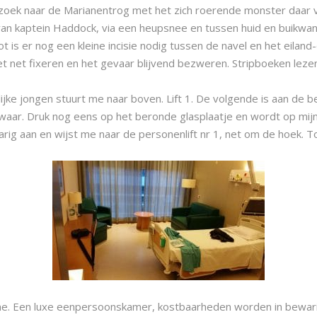
 zoek naar de Marianentrog met het zich roerende monster daar ve
 van kaptein Haddock, via een heupsnee en tussen huid en buikwan
ot is er nog een kleine incisie nodig tussen de navel en het eilan
et net fixeren en het gevaar blijvend bezweren. Stripboeken lezen
ke jongen stuurt me naar boven. Lift 1. De volgende is aan de beur
ar. Druk nog eens op het beronde glasplaatje en wordt op mijn 
arig aan en wijst me naar de personenlift nr 1, net om de hoek. 
name. Een luxe eenpersoonskamer, kostbaarheden worden in bewari