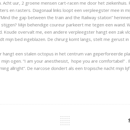
. Acht uur, 2 groene mensen cart-racen me door het ziekenhuis
rs en rasters. Diagonaal links loopt een verpleegster mee in mij
. “Mind the gap between the train and the Railway station” herinner
 we stijgen? Mijn behendige coureur parkeert me tegen een wand. W
id. Koude overvalt me, een andere verpleegster hangt een zak vl
t mijn bed ingeblazen. De chirurg komt langs, stelt me gerust in
r hangt een stalen octopus in het centrum van geperforeerde plat
r mijn ogen. “I am your anesthesist, hope you are comfortabel” . I
ing allright”. De narcose dondert als een tropische nacht mijn lijf