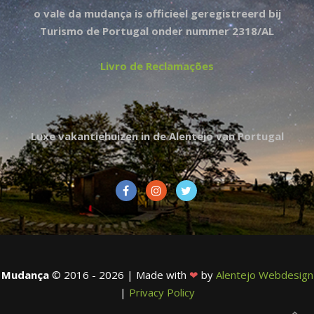
o vale da mudança is officieel geregistreerd bij
Turismo de Portugal onder nummer 2318/AL
Livro de Reclamações
Luxe vakantiehuizen in de Alentejo van Portugal
Mudança
© 2016 - 2026 | Made with
❤
by
Alentejo Webdesign
|
Privacy Policy