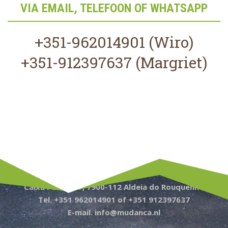
VIA EMAIL, TELEFOON OF WHATSAPP
+351-962014901 (Wiro)
+351-912397637 (Margriet)
Caixa Postal 77, 7900-112 Aldeia do Rouquenho
Tel. +351 962014901 of +351 912397637
E-mail. info@mudanca.nl