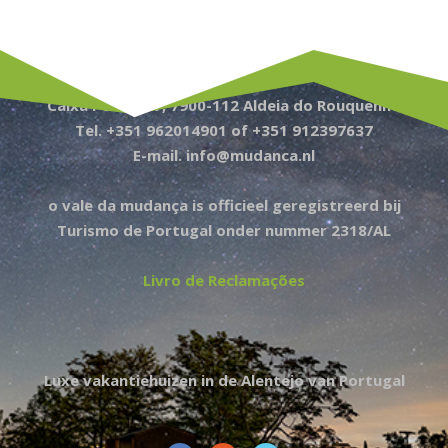
Caixa Postal 77, 7900-112 Aldeia do Rouquenho
Tel. +351 962014901 of +351 912397637
E-mail. info@mudanca.nl
o vale da mudança is officieel geregistreerd bij
Turismo de Portugal onder nummer 2318/AL
Livro de Reclamações
Luxe vakantiehuizen in de Alentejo van Portugal