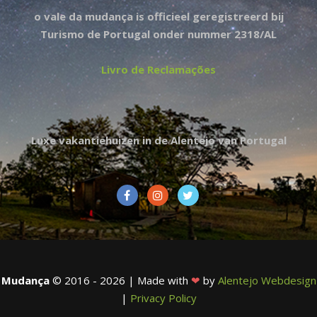
o vale da mudança is officieel geregistreerd bij
Turismo de Portugal onder nummer 2318/AL
Livro de Reclamações
Luxe vakantiehuizen in de Alentejo van Portugal
Mudança
© 2016 - 2026 | Made with
❤
by
Alentejo Webdesign
|
Privacy Policy