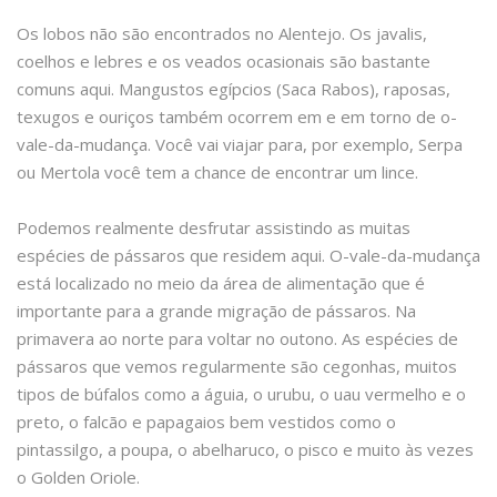
Os lobos não são encontrados no Alentejo. Os javalis,
coelhos e lebres e os veados ocasionais são bastante
comuns aqui. Mangustos egípcios (Saca Rabos), raposas,
texugos e ouriços também ocorrem em e em torno de o-
vale-da-mudança. Você vai viajar para, por exemplo, Serpa
ou Mertola você tem a chance de encontrar um lince.
Podemos realmente desfrutar assistindo as muitas
espécies de pássaros que residem aqui. O-vale-da-mudança
está localizado no meio da área de alimentação que é
importante para a grande migração de pássaros. Na
primavera ao norte para voltar no outono. As espécies de
pássaros que vemos regularmente são cegonhas, muitos
tipos de búfalos como a águia, o urubu, o uau vermelho e o
preto, o falcão e papagaios bem vestidos como o
pintassilgo, a poupa, o abelharuco, o pisco e muito às vezes
o Golden Oriole.