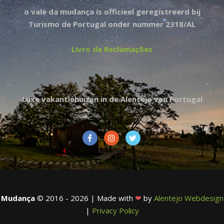
o vale da mudança is officieel geregistreerd bij
Turismo de Portugal onder nummer 2318/AL
Livro de Reclamações
Luxe vakantiehuizen in de Alentejo van Portugal
Mudança
© 2016 - 2026 | Made with
❤
by
Alentejo Webdesign
|
Privacy Policy